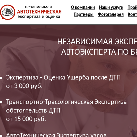
О компании
Наши услуги
Прай
Партнеры
Фотогалерея
Кон
НЕЗАВИСИМАЯ ЭКСПЕ
Ваше имя (обязательно)
АВТОЭКСПЕРТА ПО Б
Телефон (обязательно)
Экспертиза - Оценка Ущерба после ДТП
от 3 000 руб.
CAPTCHA
1+7=?
Транспортно-Трасологическая Экспертиза
обстоятельств ДТП
от 15 000 руб.
АвтоТехническая Экспертиза узлов